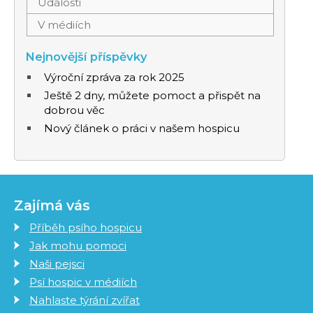
Události
V médiích
Nejnovější příspěvky
Výroční zpráva za rok 2025
Ještě 2 dny, můžete pomoct a přispět na
dobrou věc
Nový článek o práci v našem hospicu
Zajímá vás
Příběh psího hospicu
Jak mohu pomoci
Naši pejsci
Psí hospic v médiích
Nahlaste týrání zvířat