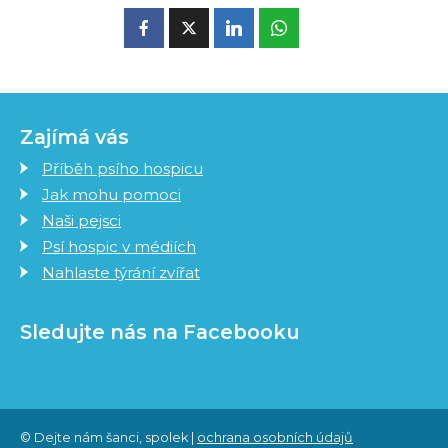
Zajímá vás
Příběh psího hospicu
Jak mohu pomoci
Naši pejsci
Psí hospic v médiích
Nahlaste týrání zvířat
Sledujte nás na Facebooku
© Dejte nám šanci, spolek |
ochrana osobních údajů