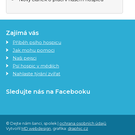
Zajímá vás
Příběh psího hospicu
Jak mohu pomoci
Naši pejsci
Psí hospic v médiích
Nahlaste týrání zvířat
Sledujte nás na Facebooku
© Dejte nám šanci, spolek |
ochrana osobních údajů
Vytvořil
MD webdesign
, grafika:
draphic.cz