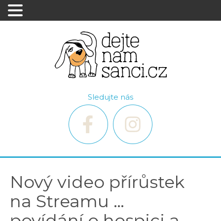
Sledujte nás
Nový video přírůstek
na Streamu …
povídání o hospici a