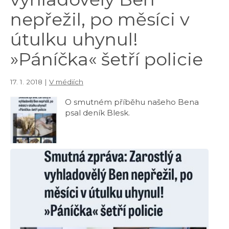
nepřežil, po měsíci v
útulku uhynul!
»Páníčka« šetří policie
17. 1. 2018 |
V médiích
O smutném příběhu našeho Bena
psal deník Blesk.