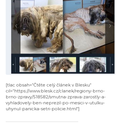
[tlac obsah=“Čtěte celý článek v Blesku“
cil=“https://www.blesk.cz/clanek/regiony-brno-
brno-zpravy/518582/smutna-zprava-zarostly-a-
vyhladovely-ben-neprezil-po-mesici-v-utulku-
uhynul-panicka-setri-policie.html“]