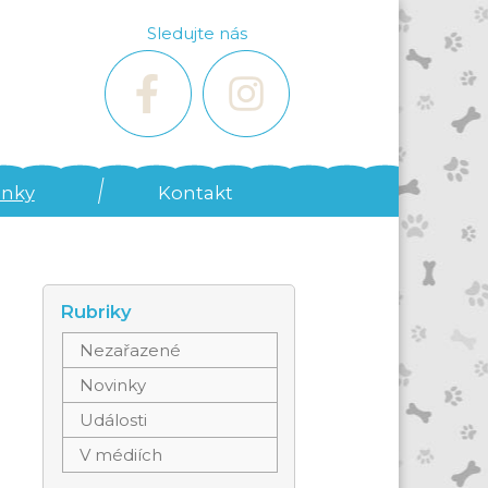
Sledujte nás
inky
Kontakt
Rubriky
Nezařazené
Novinky
Události
V médiích