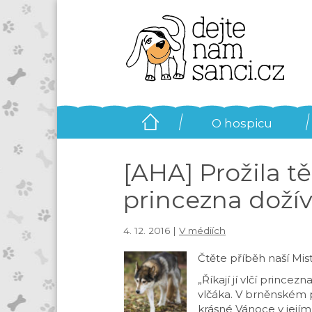
O hospicu
[AHA] Prožila těž
princezna dožívá
4. 12. 2016 |
V médiích
Čtěte příběh naší Mis
„Říkají jí vlčí prince
vlčáka. V brněnském p
krásné Vánoce v jejím