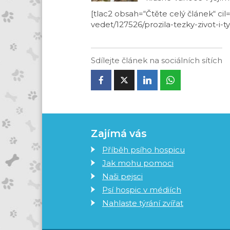
[tlac2 obsah=“Čtěte celý článek“ ci
vedet/127526/prozila-tezky-zivot-i-ty
Sdílejte článek na sociálních sítích
Zajímá vás
Příběh psího hospicu
Jak mohu pomoci
Naši pejsci
Psí hospic v médiích
Nahlaste týrání zvířat