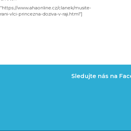
l=“https://www.ahaonline.cz/clanek/musite-
rani-vlci-princezna-doziva-v-raji.html“]
Sledujte nás na Fa