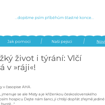
…dopišme psím příběhům šťastné konce…
Jak pomoci
Naši pejsci
Nov
ký život i týrání: Vlčí
 v »ráji«!
ty v časopise AHA.
zna, jmenuje se ale Misty a je kříženkou československého
sím hospicu Dejte nám šanci, jí chtějí dopřát zřejmě jediné
 životě…“